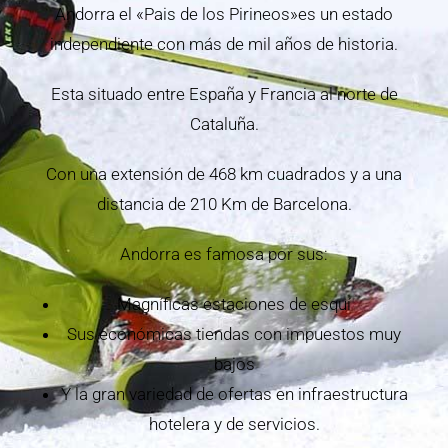
Andorra el «Pais de los Pirineos»es un estado
independiente con más de mil años de historia.
Esta situado entre España y Francia al norte de
Cataluña.
Con una extensión de 468 km cuadrados y a una
distancia de 210 Km de Barcelona.
Andorra es famosa por sus:
Magníficas estaciones de esquí
Sus económicas tiendas con impuestos muy
bajos
Y la gran variedad de ofertas en infraestructura
hotelera y de servicios.