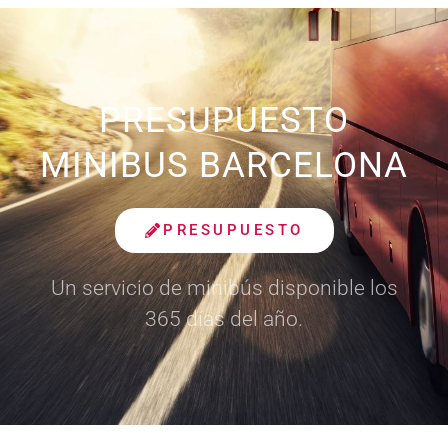
PRESUPUESTO
MINIBUS BARCELONA
PRESUPUESTO
Un servicio de minibús disponible los
365 días del año.